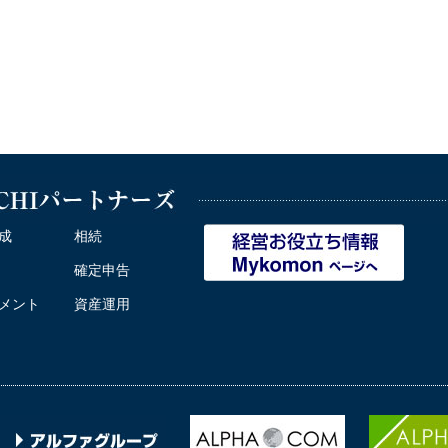
成
相続
確定申告
メント
資産運用