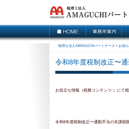
事務所案内
アクセス
税理士法人AMAGUCHIパートナーズ
>
お知ら
令和8年度税制改正〜
お役立ち情報（税務コンテンツ ）にて
令和8年度税制改正〜通勤手当の非課税