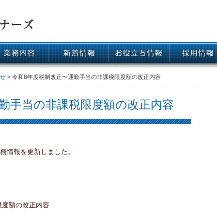
リスクマネジメント
経営計画書作成
月次巡回監査
決算前検討会
決算申告
財務分析
資金繰り
企業継承
確定申告
資産運用
相続
お知らせ情報
セミナー情報
せ
>
令和8年度税制改正〜通勤手当の非課税限度額の改正内容
通勤手当の非課税限度額の改正内容
税務情報を更新しました。
限度額の改正内容