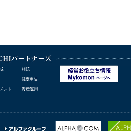
成
相続
確定申告
メント
資産運用