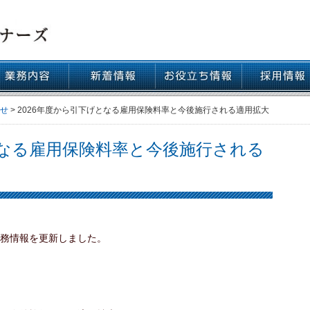
リスクマネジメント
経営計画書作成
月次巡回監査
決算前検討会
決算申告
財務分析
資金繰り
企業継承
確定申告
資産運用
相続
お知らせ情報
セミナー情報
せ
>
2026年度から引下げとなる雇用保険料率と今後施行される適用拡大
となる雇用保険料率と今後施行される
税務情報を更新しました。