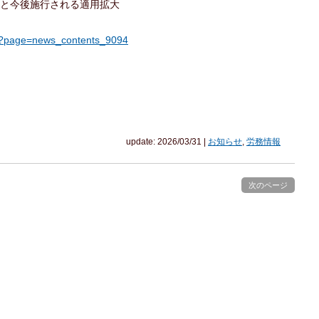
率と今後施行される適用拡大
hp?page=news_contents_9094
update: 2026/03/31
|
お知らせ
,
労務情報
次のページ