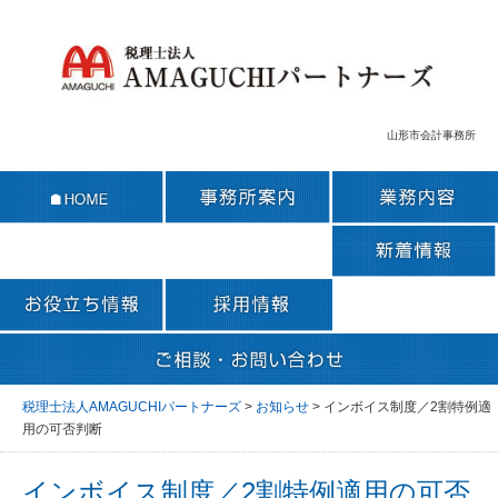
山形市会計事務所
税理士法人AMAGUCHIパートナーズ
>
お知らせ
>
インボイス制度／2割特例適
用の可否判断
インボイス制度／2割特例適用の可否