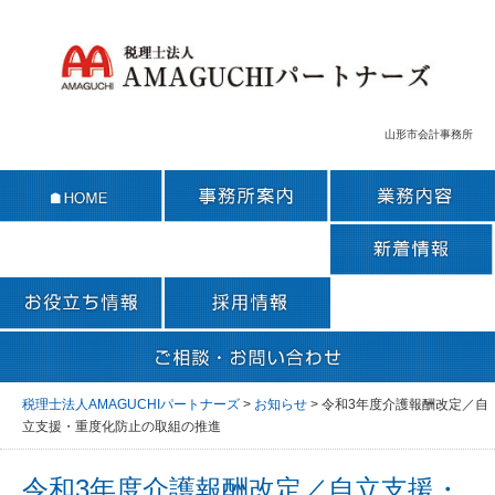
山形市会計事務所
税理士法人AMAGUCHIパートナーズ
>
お知らせ
>
令和3年度介護報酬改定／自
立支援・重度化防止の取組の推進
令和3年度介護報酬改定／自立支援・